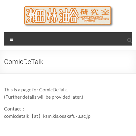
Skip
to
content
瀬田・林・油谷研究室
大阪公立大学 大学院 情報学研究科 学際情報学専攻 / 大阪府
Menu
立大学 理学部 情報数理科学科(大学院 理学系研究科 情報数理
科学専攻) / 現代システム科学域 知識情報システム学類 瀬田
研究室
ComicDeTalk
This is a page for ComicDeTalk.
(Further details will be provided later.)
Contact：
comicdetalk【at】ksm.kis.osakafu-u.ac.jp