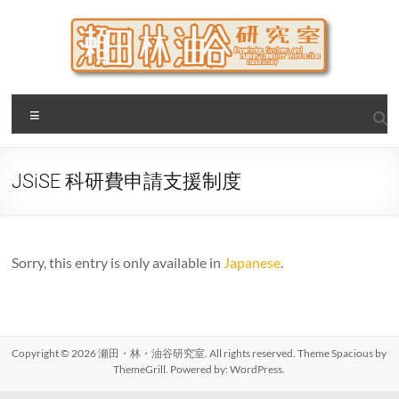
Skip
to
content
瀬田・林・油谷研究室
大阪公立大学 大学院 情報学研究科 学際情報学専攻 / 大阪府
Menu
立大学 理学部 情報数理科学科(大学院 理学系研究科 情報数理
科学専攻) / 現代システム科学域 知識情報システム学類 瀬田
研究室
JSiSE 科研費申請支援制度
Sorry, this entry is only available in
Japanese
.
Copyright © 2026
瀬田・林・油谷研究室
. All rights reserved. Theme
Spacious
by
ThemeGrill. Powered by:
WordPress
.