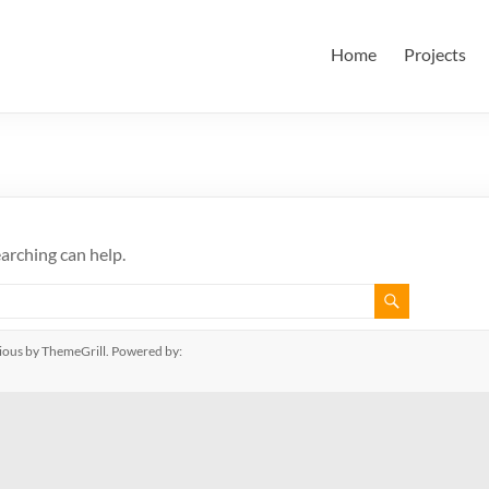
田・林・油谷研究室
大学 大学院 情報学研究科 学際情報学専攻 / 大阪府立大学 理学部
Home
Projects
ム科学域 知識情報システム学類 瀬田研究室
earching can help.
ious
by ThemeGrill. Powered by: