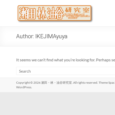
Skip
to
瀬
大阪公立
content
代システ
Author:
IKEJIMAyuya
It seems we can’t find what you’re looking for. Perhaps s
Copyright © 2026
瀬田・林・油谷研究室
. All rights reserved. Theme
Spac
WordPress
.