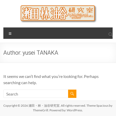
Skip
to
content
瀬田・林・油谷研究室
大阪公立大学 大学院 情報学研究科 学際情報学専攻 / 大阪府
Menu
立大学 理学部 情報数理科学科(大学院 理学系研究科 情報数理
科学専攻) / 現代システム科学域 知識情報システム学類 瀬田
研究室
Author:
yusei TANAKA
It seems we can’t find what you’re looking for. Perhaps
searching can help.
Copyright © 2026
瀬田・林・油谷研究室
. All rights reserved. Theme
Spacious
by
ThemeGrill. Powered by:
WordPress
.