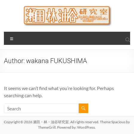
Skip
to
content
瀬田・林・油谷研究室
大阪公立大学 大学院 情報学研究科 学際情報学専攻 / 大阪府
Menu
立大学 理学部 情報数理科学科(大学院 理学系研究科 情報数理
科学専攻) / 現代システム科学域 知識情報システム学類 瀬田
研究室
Author:
wakana FUKUSHIMA
It seems we can’t find what you’re looking for. Perhaps
searching can help.
Copyright © 2026
瀬田・林・油谷研究室
. All rights reserved. Theme
Spacious
by
ThemeGrill. Powered by:
WordPress
.