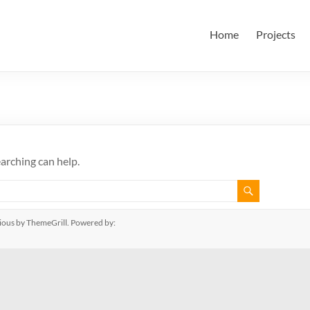
田・林・油谷研究室
大学 大学院 情報学研究科 学際情報学専攻 / 大阪府立大学 理学部
Home
Projects
ム科学域 知識情報システム学類 瀬田研究室
earching can help.
ious
by ThemeGrill. Powered by: