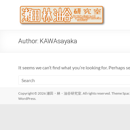
Skip
to
瀬
大阪公立
content
代システ
Author:
KAWAsayaka
It seems we can’t find what you’re looking for. Perhaps s
Copyright © 2026
瀬田・林・油谷研究室
. All rights reserved. Theme
Spac
WordPress
.