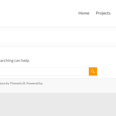
田・林・油谷研究室
大学 大学院 情報学研究科 学際情報学専攻 / 大阪府立大学 理学部
Home
Projects
ム科学域 知識情報システム学類 瀬田研究室
earching can help.
ious
by ThemeGrill. Powered by: