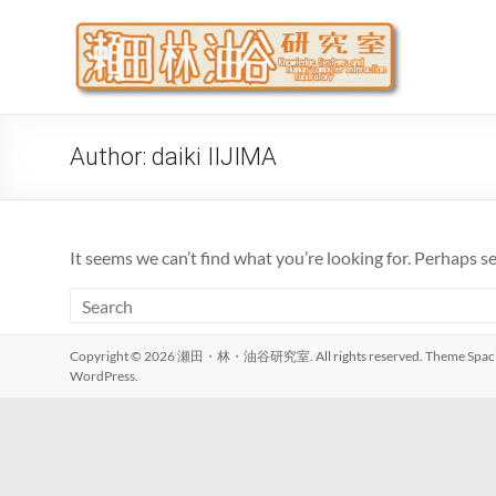
Skip
to
瀬
大阪公立
content
代システ
Author:
daiki IIJIMA
It seems we can’t find what you’re looking for. Perhaps s
Copyright © 2026
瀬田・林・油谷研究室
. All rights reserved. Theme
Spac
WordPress
.